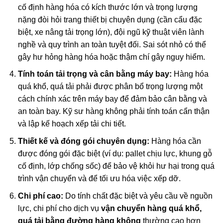
cố định hàng hóa có kích thước lớn và trọng lượng
nặng đòi hỏi trang thiết bị chuyên dụng (cần cẩu đặc
biệt, xe nâng tải trọng lớn), đội ngũ kỹ thuật viên lành
nghề và quy trình an toàn tuyệt đối. Sai sót nhỏ có thể
gây hư hỏng hàng hóa hoặc thậm chí gây nguy hiểm.
Tính toán tải trọng và cân bằng máy bay:
Hàng hóa
quá khổ, quá tải phải được phân bổ trọng lượng một
cách chính xác trên máy bay để đảm bảo cân bằng và
an toàn bay. Kỹ sư hàng không phải tính toán cẩn thận
và lập kế hoạch xếp tải chi tiết.
Thiết kế và đóng gói chuyên dụng:
Hàng hóa cần
được đóng gói đặc biệt (ví dụ: pallet chịu lực, khung gỗ
cố định, lớp chống sốc) để bảo vệ khỏi hư hại trong quá
trình vận chuyển và để tối ưu hóa việc xếp dỡ.
Chi phí cao:
Do tính chất đặc biệt và yêu cầu về nguồn
lực, chi phí cho dịch vụ
vận chuyển hàng quá khổ,
quá tải bằng đường hàng không
thường cao hơn