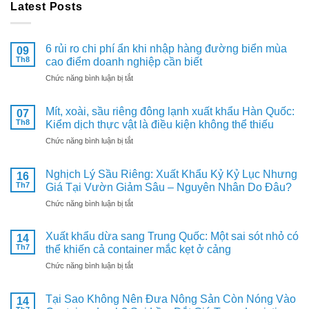
Latest Posts
6 rủi ro chi phí ẩn khi nhập hàng đường biển mùa
09
Th8
cao điểm doanh nghiệp cần biết
ở
Chức năng bình luận bị tắt
6
rủi
Mít, xoài, sầu riêng đông lạnh xuất khẩu Hàn Quốc:
07
ro
Th8
Kiểm dịch thực vật là điều kiện không thể thiếu
chi
phí
ở
Chức năng bình luận bị tắt
ẩn
Mít,
khi
xoài,
nhập
Nghịch Lý Sầu Riêng: Xuất Khẩu Kỷ Kỷ Lục Nhưng
16
sầu
hàng
Th7
Giá Tại Vườn Giảm Sâu – Nguyên Nhân Do Đâu?
riêng
đường
đông
ở
Chức năng bình luận bị tắt
biển
lạnh
Nghịch
mùa
xuất
Lý
cao
khẩu
Xuất khẩu dừa sang Trung Quốc: Một sai sót nhỏ có
14
Sầu
điểm
Hàn
Th7
thể khiến cả container mắc kẹt ở cảng
Riêng:
doanh
Quốc:
Xuất
ở
nghiệp
Chức năng bình luận bị tắt
Kiểm
Khẩu
Xuất
cần
dịch
Kỷ
khẩu
biết
thực
Kỷ
Tại Sao Không Nên Đưa Nông Sản Còn Nóng Vào
14
dừa
vật
Lục