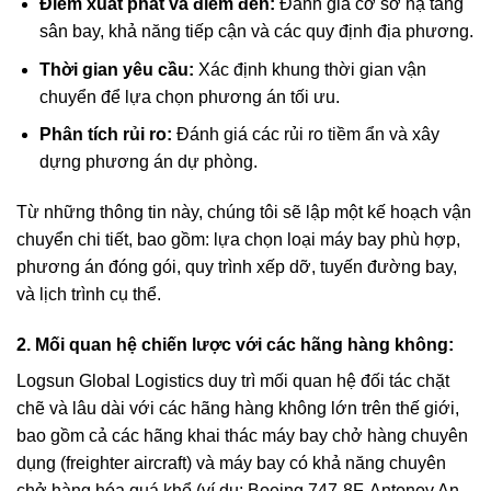
Điểm xuất phát và điểm đến:
Đánh giá cơ sở hạ tầng
sân bay, khả năng tiếp cận và các quy định địa phương.
Thời gian yêu cầu:
Xác định khung thời gian vận
chuyển để lựa chọn phương án tối ưu.
Phân tích rủi ro:
Đánh giá các rủi ro tiềm ẩn và xây
dựng phương án dự phòng.
Từ những thông tin này, chúng tôi sẽ lập một kế hoạch vận
chuyển chi tiết, bao gồm: lựa chọn loại máy bay phù hợp,
phương án đóng gói, quy trình xếp dỡ, tuyến đường bay,
và lịch trình cụ thể.
2. Mối quan hệ chiến lược với các hãng hàng không:
Logsun Global Logistics duy trì mối quan hệ đối tác chặt
chẽ và lâu dài với các hãng hàng không lớn trên thế giới,
bao gồm cả các hãng khai thác máy bay chở hàng chuyên
dụng (freighter aircraft) và máy bay có khả năng chuyên
chở hàng hóa quá khổ (ví dụ: Boeing 747-8F, Antonov An-