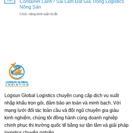
Th7
Container Lạnh? Sai Lầm Đắt Giá Trong Logistics
sang
là
Nhưng
Nông Sản
Trung
điều
Giá
Quốc:
kiện
ở
Chức năng bình luận bị tắt
Tại
Một
không
Tại
Vườn
sai
thể
Sao
Giảm
sót
thiếu
Không
Sâu
nhỏ
Nên
–
có
Đưa
Nguyên
thể
Nông
Nhân
khiến
Sản
Do
cả
Còn
Đâu?
container
Nóng
mắc
Vào
kẹt
Container
ở
Lạnh?
cảng
Sai
Lầm
Đắt
Giá
Logsun Global Logistics chuyên cung cấp dịch vụ xuất
Trong
nhập khẩu trọn gói, đảm bảo an toàn và minh bạch. Với
Logistics
Nông
mạng lưới đối tác toàn cầu và đội ngũ chuyên gia giàu
Sản
kinh nghiệm, chúng tôi đồng hành cùng doanh nghiệp
chinh phục thị trường quốc tế bằng sự tận tâm và giải pháp
logistics chuyên nghiệp.