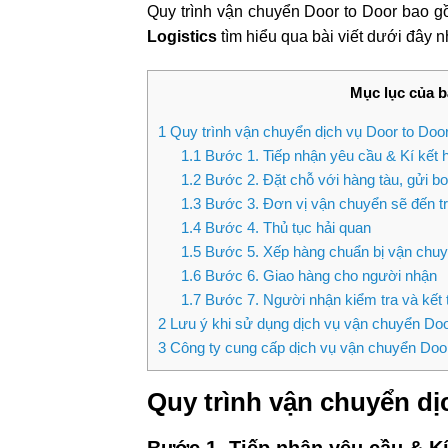
Quy trình vận chuyển Door to Door bao 
Logistics
tìm hiểu qua bài viết dưới đây 
Mục lục của bà
1
Quy trình vận chuyển dịch vụ Door to Doo
1.1
Bước 1. Tiếp nhận yêu cầu & Kí kết
1.2
Bước 2. Đặt chỗ với hàng tàu, gửi b
1.3
Bước 3. Đơn vị vận chuyển sẽ đến tr
1.4
Bước 4. Thủ tục hải quan
1.5
Bước 5. Xếp hàng chuẩn bị vận chu
1.6
Bước 6. Giao hàng cho người nhận
1.7
Bước 7. Người nhận kiểm tra và kết 
2
Lưu ý khi sử dụng dịch vụ vận chuyển Doo
3
Công ty cung cấp dịch vụ vận chuyển Door
Quy trình vận chuyển dị
Bước 1. Tiếp nhận yêu cầu & K