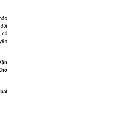
khảo
 đối
g có
uyển
Vận
Kho
bal