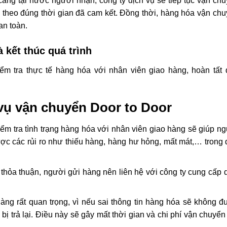
ng tại nước người nhận, công ty dịch vụ sẽ tiếp tục vận ch
 theo đúng thời gian đã cam kết. Đồng thời, hàng hóa vận ch
an toàn.
 kết thúc quá trình
m tra thực tế hàng hóa với nhân viên giao hàng, hoàn tất 
vụ vận chuyển Door to Door
ểm tra tình trạng hàng hóa với nhân viên giao hàng sẽ giúp n
ợc các rủi ro như thiếu hàng, hàng hư hỏng, mất mát,… trong
thỏa thuận, người gửi hàng nên liên hệ với công ty cung cấp 
àng rất quan trọng, vì nếu sai thông tin hàng hóa sẽ không 
ị trả lại. Điều này sẽ gây mất thời gian và chi phí vận chuyển