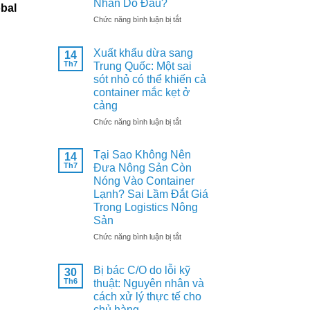
Nhân Do Đâu?
bal
khẩu
ở
Chức năng bình luận bị tắt
Hàn
Nghịch
Quốc:
Lý
Kiểm
Xuất khẩu dừa sang
14
Sầu
dịch
Th7
Trung Quốc: Một sai
Riêng:
thực
sót nhỏ có thể khiến cả
Xuất
vật
Khẩu
container mắc kẹt ở
là
Kỷ
cảng
điều
Kỷ
kiện
ở
Chức năng bình luận bị tắt
Lục
không
Xuất
Nhưng
thể
khẩu
Giá
thiếu
Tại Sao Không Nên
14
dừa
Tại
Th7
Đưa Nông Sản Còn
sang
Vườn
Nóng Vào Container
Trung
Giảm
Quốc:
Lạnh? Sai Lầm Đắt Giá
Sâu
Một
Trong Logistics Nông
–
sai
Nguyên
Sản
sót
Nhân
ở
Chức năng bình luận bị tắt
nhỏ
Do
Tại
có
Đâu?
Sao
thể
Bị bác C/O do lỗi kỹ
30
Không
khiến
Th6
thuật: Nguyên nhân và
Nên
cả
cách xử lý thực tế cho
Đưa
container
Nông
chủ hàng
mắc