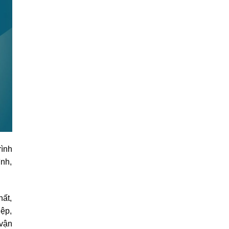
rình
ình,
hất,
iệp,
 vận