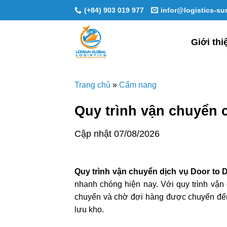
Skip
(+84) 903 019 977
infor@logistics-s
to
content
Giới thi
Trang chủ
»
Cẩm nang
Quy trình vận chuyển 
Cập nhật 07/08/2026
Quy trình vận chuyển dịch vụ Door to 
nhanh chóng hiện nay. Với quy trình vận
chuyển và chờ đợi hàng được chuyển đến 
lưu kho.