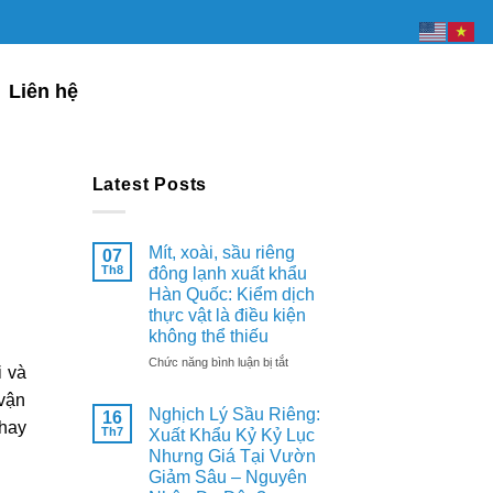
Liên hệ
Latest Posts
Mít, xoài, sầu riêng
07
Th8
đông lạnh xuất khẩu
Hàn Quốc: Kiểm dịch
thực vật là điều kiện
không thể thiếu
ở
Chức năng bình luận bị tắt
i và
Mít,
 vận
xoài,
Nghịch Lý Sầu Riêng:
16
sầu
 hay
Th7
Xuất Khẩu Kỷ Kỷ Lục
riêng
Nhưng Giá Tại Vườn
đông
lạnh
Giảm Sâu – Nguyên
xuất