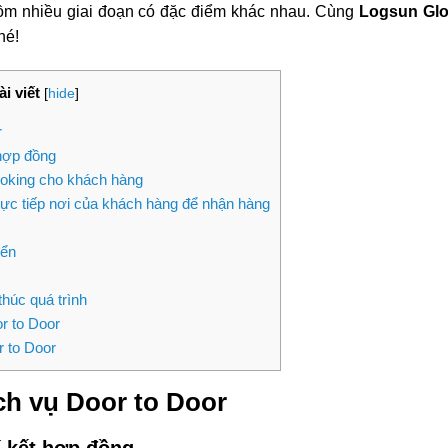
gồm nhiều giai đoạn có đặc điểm khác nhau. Cùng
Logsun Glo
nhé!
i viết
[
hide
]
r
 hợp đồng
ooking cho khách hàng
ực tiếp nơi của khách hàng để nhận hàng
yển
thúc quá trình
r to Door
 to Door
ch vụ Door to Door
í kết hợp đồng