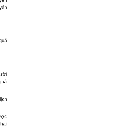
uyển
uyển
quá
gười
 quá
dịch
được
 hai