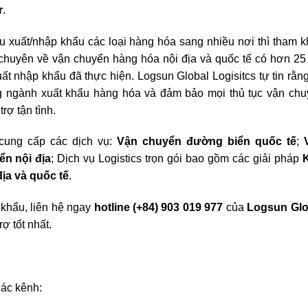
r
.
 xuất/nhập khẩu các loại hàng hóa sang nhiều nơi thì tham 
chuyên về vận chuyển hàng hóa nội địa và quốc tế có hơn 25
ất nhập khẩu đã thực hiện. Logsun Global Logisitcs tự tin rằn
ng ngành xuất khẩu hàng hóa và đảm bảo mọi thủ tục vận ch
rợ tận tình.
 cung cấp các dịch vụ:
Vận chuyển đường biển quốc tế
;
n nội địa
; Dịch vụ Logistics trọn gói bao gồm các giải pháp
ịa và quốc tế
.
p khẩu, liên hệ ngay
hotline (+84) 903 019 977
của
Logsun Glo
ợ tốt nhất.
các kênh: