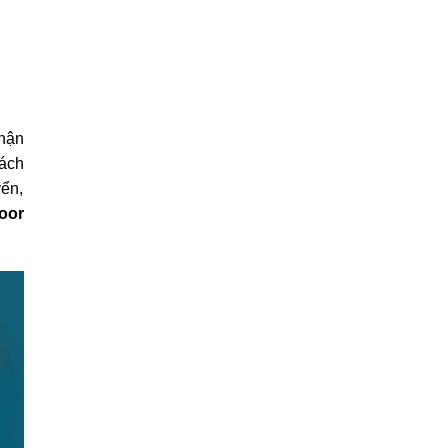
nhận
hách
yển,
oor