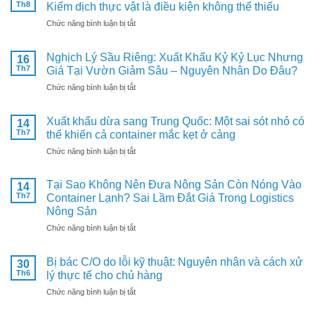
Th8
Kiểm dịch thực vật là điều kiện không thể thiếu
ở
Chức năng bình luận bị tắt
Mít,
xoài,
Nghịch Lý Sầu Riêng: Xuất Khẩu Kỷ Kỷ Lục Nhưng
16
sầu
Th7
Giá Tại Vườn Giảm Sâu – Nguyên Nhân Do Đâu?
riêng
đông
ở
Chức năng bình luận bị tắt
lạnh
Nghịch
xuất
Lý
khẩu
Xuất khẩu dừa sang Trung Quốc: Một sai sót nhỏ có
14
Sầu
Hàn
Th7
thể khiến cả container mắc kẹt ở cảng
Riêng:
Quốc:
Xuất
ở
Chức năng bình luận bị tắt
Kiểm
Khẩu
Xuất
dịch
Kỷ
khẩu
thực
Kỷ
Tại Sao Không Nên Đưa Nông Sản Còn Nóng Vào
14
dừa
vật
Lục
Th7
Container Lạnh? Sai Lầm Đắt Giá Trong Logistics
sang
là
Nhưng
Nông Sản
Trung
điều
Giá
Quốc:
kiện
ở
Chức năng bình luận bị tắt
Tại
Một
không
Tại
Vườn
sai
thể
Sao
Giảm
sót
Bị bác C/O do lỗi kỹ thuật: Nguyên nhân và cách xử
thiếu
30
Không
Sâu
nhỏ
Th6
lý thực tế cho chủ hàng
Nên
–
có
Đưa
Nguyên
ở
Chức năng bình luận bị tắt
thể
Nông
Nhân
Bị
khiến
Sản
Do
bác