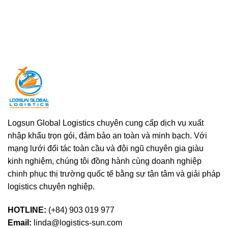
cả
Còn
Đâu?
C/O
container
Nóng
do
mắc
Vào
lỗi
kẹt
Container
kỹ
ở
Lạnh?
thuật:
cảng
Sai
Nguyên
Lầm
nhân
Đắt
và
Giá
cách
Trong
xử
Logistics
lý
Nông
thực
Sản
tế
cho
Logsun Global Logistics chuyên cung cấp dịch vụ xuất
chủ
nhập khẩu trọn gói, đảm bảo an toàn và minh bạch. Với
hàng
mạng lưới đối tác toàn cầu và đội ngũ chuyên gia giàu
kinh nghiệm, chúng tôi đồng hành cùng doanh nghiệp
chinh phục thị trường quốc tế bằng sự tận tâm và giải pháp
logistics chuyên nghiệp.
HOTLINE:
(+84) 903 019 977
Email:
linda@logistics-sun.com