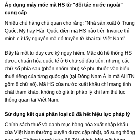
Áp dụng máy móc mã HS từ “đối tác nước ngoài”
cung cấp
Nhiều chủ hàng chủ quan cho rằng: “Nhà sản xuất ở Trung
Quốc, Mỹ hay Hàn Quốc điền mã HS nào trên Invoice thì
mình cứ lấy nguyên mã đó truyền tờ khai tại Việt Nam”.
Đây là một tư duy cực kỳ nguy hiểm. Mặc dù hệ thống HS
được chuẩn hóa quốc tế ở 6 chữ số đầu tiên, nhưng các
chữ số phía sau (phân nhóm phụ) sẽ phụ thuộc vào biểu
thuế riêng của từng quốc gia (tại Đông Nam Á là mã AHTN
gồm 8 chữ số). Mã HS của nước xuất khẩu chỉ mang tính
chất tham khảo, không có giá trị pháp lý khi làm thủ tục
thông quan tại Việt Nam.
Sử dụng kết quả phân loại cũ đã hết hiệu lực pháp lý
Chính sách thuế và danh mục hàng hóa xuất nhập khẩu
của Việt Nam thường xuyên được cập nhật, bổ sung thông