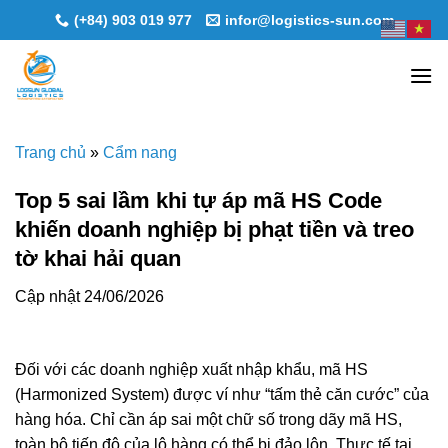
Skip
(+84) 903 019 977
infor@logistics-sun.com
to
content
Trang chủ
»
Cẩm nang
Top 5 sai lầm khi tự áp mã HS Code
khiến doanh nghiệp bị phạt tiền và treo
tờ khai hải quan
Cập nhật 24/06/2026
Đối với các doanh nghiệp xuất nhập khẩu, mã HS
(Harmonized System) được ví như “tấm thẻ căn cước” của
hàng hóa. Chỉ cần áp sai một chữ số trong dãy mã HS,
toàn bộ tiến độ của lô hàng có thể bị đảo lộn. Thực tế tại