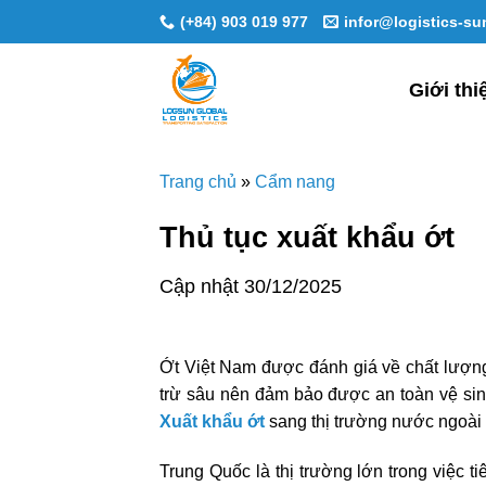
Skip
(+84) 903 019 977
infor@logistics-s
to
content
Giới thi
Trang chủ
»
Cẩm nang
Thủ tục xuất khẩu ớt
Cập nhật 30/12/2025
Ớt Việt Nam được đánh giá về chất lượn
trừ sâu nên đảm bảo được an toàn vệ si
Xuất khẩu ớt
sang thị trường nước ngoà
Trung Quốc là thị trường lớn trong việc t