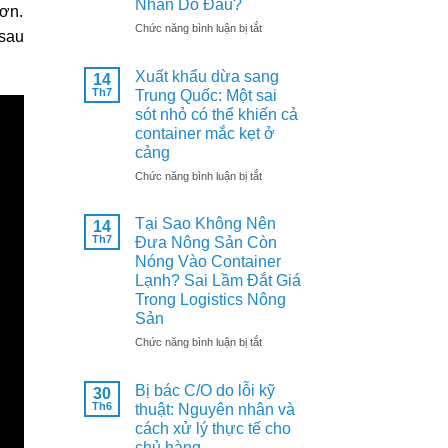
Nhân Do Đâu?
hơn.
khẩu
ở
Chức năng bình luận bị tắt
Hàn
 sau
Nghịch
Quốc:
Lý
Kiểm
Xuất khẩu dừa sang
14
Sầu
dịch
Th7
Trung Quốc: Một sai
Riêng:
thực
sót nhỏ có thể khiến cả
Xuất
vật
Khẩu
container mắc kẹt ở
là
Kỷ
cảng
điều
Kỷ
kiện
ở
Chức năng bình luận bị tắt
Lục
không
Xuất
Nhưng
thể
khẩu
Giá
thiếu
Tại Sao Không Nên
14
dừa
Tại
Th7
Đưa Nông Sản Còn
sang
Vườn
Nóng Vào Container
Trung
Giảm
Quốc:
Lạnh? Sai Lầm Đắt Giá
Sâu
Một
Trong Logistics Nông
–
sai
Nguyên
Sản
sót
Nhân
ở
Chức năng bình luận bị tắt
nhỏ
Do
Tại
có
Đâu?
Sao
thể
Bị bác C/O do lỗi kỹ
30
Không
khiến
Th6
thuật: Nguyên nhân và
Nên
cả
cách xử lý thực tế cho
Đưa
container
Nông
chủ hàng
mắc