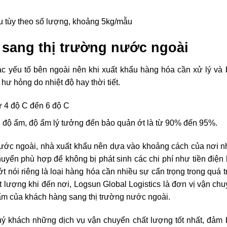
ẩu tùy theo số lượng, khoảng 5kg/mẫu
t sang thị trường nước ngoài
ác yếu tố bên ngoài nên khi xuất khẩu hàng hóa cần xử lý và
 hư hỏng do nhiệt độ hay thời tiết.
từ 4 độ C đến 6 độ C
ến độ ẩm, độ ẩm lý tưởng đến bảo quản ớt là từ 90% đến 95%.
nước ngoài, nhà xuất khẩu nên dựa vào khoảng cách của nơi 
uyển phù hợp để không bị phát sinh các chi phí như tiền điện
ớt nói riêng là loại hàng hóa cần nhiều sự cẩn trọng trong quá t
lượng khi đến nơi, Logsun Global Logistics là đơn vị vận ch
m của khách hàng sang thị trường nước ngoài.
uý khách những dịch vụ vận chuyển chất lượng tốt nhất, đảm