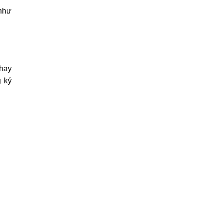
 như
 hay
g ký