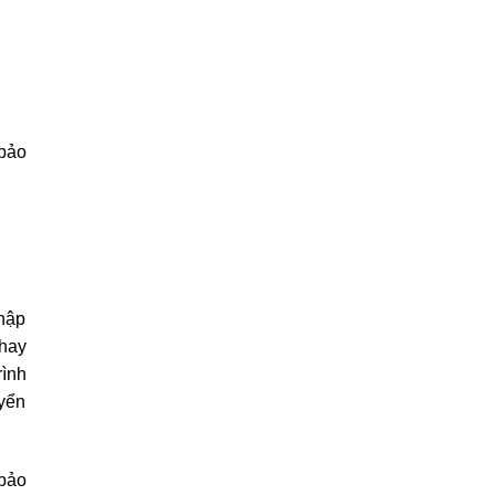
 bảo
nhập
 hay
rình
uyển
 bảo