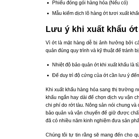
Phiếu đóng gói hàng hóa (Nếu có)
Mẫu kiểm dịch lô hàng ớt tươi xuất kh
Lưu ý khi xuất khẩu ớ
Vì ớt là mặt hàng dễ bị ảnh hưởng bởi c
quản đúng quy trình và kỹ thuật để tránh bị
Nhiệt độ bảo quản ớt khi xuất khẩu là 
Để duy trì độ cứng của ớt cần lưu ý đ
Khi xuất khẩu hàng hóa sang thị trường 
khẩu ngắn hay dài để chọn dịch vụ vận ch
chi phí do rớt tàu. Nông sản nói chung và 
bảo quản và vận chuyển để giữ được chất 
đã có nhiều năm kinh nghiệm đưa sản phẩ
Chúng tôi tự tin rằng sẽ mang đến cho q