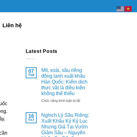
Liên hệ
Latest Posts
Mít, xoài, sầu riêng
07
Th8
đông lạnh xuất khẩu
Hàn Quốc: Kiểm dịch
thực vật là điều kiện
không thể thiếu
ở
Chức năng bình luận bị tắt
huốc
Mít,
ộng.
xoài,
Nghịch Lý Sầu Riêng:
16
sầu
ây.
Th7
Xuất Khẩu Kỷ Kỷ Lục
riêng
Nhưng Giá Tại Vườn
đông
lạnh
Giảm Sâu – Nguyên
 cần
xuất