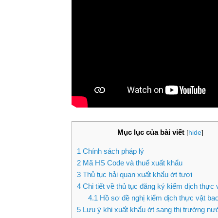
Mục lục của bài viết
[
hide
]
1
Chính sách pháp lý
2
Mã HS Code và thuế xuất khẩu
3
Thủ tục hải quan xuất khẩu ớt tươi
4
Chi tiết về thủ tục đăng ký kiểm dịch thực 
4.1
Hồ sơ đề nghị kiểm dịch thực vật b
5
Lưu ý khi xuất khẩu ớt sang thị trường nư