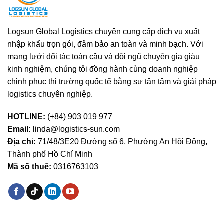
hàng
nghiệp
bị
phạt
tiền
Logsun Global Logistics chuyên cung cấp dịch vụ xuất
và
nhập khẩu trọn gói, đảm bảo an toàn và minh bạch. Với
treo
tờ
mạng lưới đối tác toàn cầu và đội ngũ chuyên gia giàu
khai
kinh nghiệm, chúng tôi đồng hành cùng doanh nghiệp
hải
chinh phục thị trường quốc tế bằng sự tận tâm và giải pháp
quan
logistics chuyên nghiệp.
HOTLINE:
(+84) 903 019 977
Email:
linda@logistics-sun.com
Địa chỉ:
71/48/3E20 Đường số 6, Phường An Hội Đông,
Thành phố Hồ Chí Minh
Mã số thuế:
0316763103