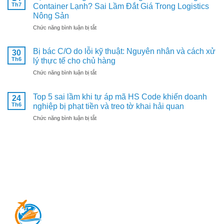
Lục
Th7
Container Lạnh? Sai Lầm Đắt Giá Trong Logistics
sang
Nhưng
Nông Sản
Trung
Giá
Quốc:
ở
Chức năng bình luận bị tắt
Tại
Một
Tại
Vườn
sai
Sao
Giảm
sót
Bị bác C/O do lỗi kỹ thuật: Nguyên nhân và cách xử
30
Không
Sâu
nhỏ
Th6
lý thực tế cho chủ hàng
Nên
–
có
Đưa
Nguyên
ở
Chức năng bình luận bị tắt
thể
Nông
Nhân
Bị
khiến
Sản
Do
bác
cả
Còn
Top 5 sai lầm khi tự áp mã HS Code khiến doanh
Đâu?
24
C/O
container
Nóng
Th6
nghiệp bị phạt tiền và treo tờ khai hải quan
do
mắc
Vào
lỗi
kẹt
ở
Chức năng bình luận bị tắt
Container
kỹ
ở
Top
Lạnh?
thuật:
cảng
5
Sai
Nguyên
sai
Lầm
nhân
lầm
Đắt
và
khi
Giá
cách
tự
Trong
xử
áp
Logistics
lý
mã
Nông
thực
HS
Sản
tế
Code
cho
khiến
chủ
doanh