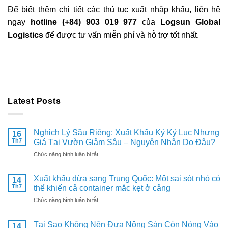
Để biết thêm chi tiết các thủ tục xuất nhập khẩu, liên hệ
ngay
hotline (+84) 903 019 977
của
Logsun Global
Logistics
để được tư vấn miễn phí và hỗ trợ tốt nhất.
Latest Posts
Nghịch Lý Sầu Riêng: Xuất Khẩu Kỷ Kỷ Lục Nhưng
16
Th7
Giá Tại Vườn Giảm Sâu – Nguyên Nhân Do Đâu?
ở
Chức năng bình luận bị tắt
Nghịch
Lý
Xuất khẩu dừa sang Trung Quốc: Một sai sót nhỏ có
14
Sầu
Th7
thể khiến cả container mắc kẹt ở cảng
Riêng:
Xuất
ở
Chức năng bình luận bị tắt
Khẩu
Xuất
Kỷ
khẩu
Kỷ
Tại Sao Không Nên Đưa Nông Sản Còn Nóng Vào
14
dừa