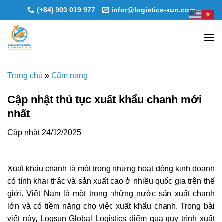
Skip
(+84) 903 019 977
infor@logistics-sun.com
to
content
Trang chủ
»
Cẩm nang
Cập nhật thủ tục xuất khẩu chanh mới
nhất
Cập nhật 24/12/2025
Xuất khẩu chanh
là một trong những hoạt động kinh doanh
có tính khai thác và sản xuất cao ở nhiều quốc gia trên thế
giới. Việt Nam là một trong những nước sản xuất chanh
lớn và có tiềm năng cho việc
xuất khẩu chanh
. Trong bài
viết này, Logsun Global Logistics điểm qua quy trình
xuất