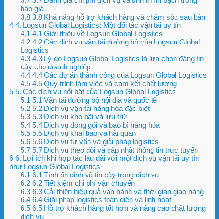
3.7
3.7 Đánh giá chi phí dịch vụ và tính minh bạch trong
báo giá
3.8
3.8 Khả năng hỗ trợ khách hàng và chăm sóc sau bán
4
4. Logsun Global Logistics: Một đối tác vận tải uy tín
4.1
4.1 Giới thiệu về Logsun Global Logistics
4.2
4.2 Các dịch vụ vận tải đường bộ của Logsun Global
Logistics
4.3
4.3 Lý do Logsun Global Logistics là lựa chọn đáng tin
cậy cho doanh nghiệp
4.4
4.4 Các dự án thành công của Logsun Global Logistics
4.5
4.5 Quy trình làm việc và cam kết chất lượng
5
5. Các dịch vụ nổi bật của Logsun Global Logistics
5.1
5.1 Vận tải đường bộ nội địa và quốc tế
5.2
5.2 Dịch vụ vận tải hàng hóa đặc biệt
5.3
5.3 Dịch vụ kho bãi và lưu trữ
5.4
5.4 Dịch vụ đóng gói và bao bì hàng hóa
5.5
5.5 Dịch vụ khai báo và hải quan
5.6
5.6 Dịch vụ tư vấn và giải pháp logistics
5.7
5.7 Dịch vụ theo dõi và cập nhật thông tin trực tuyến
6
6. Lợi ích khi hợp tác lâu dài với một dịch vụ vận tải uy tín
như Logsun Global Logistics
6.1
6.1 Tính ổn định và tin cậy trong dịch vụ
6.2
6.2 Tiết kiệm chi phí vận chuyển
6.3
6.3 Cải thiện hiệu quả vận hành và thời gian giao hàng
6.4
6.4 Giải pháp logistics toàn diện và linh hoạt
6.5
6.5 Hỗ trợ khách hàng tốt hơn và nâng cao chất lượng
dịch vụ