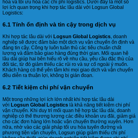
hóa và tối ưu hóa các chi phí logistics. Dưới đây là một số
lợi ích quan trọng khi hợp tác lâu dài với Logsun Global
Logistics:
6.1 Tính ổn định và tin cậy trong dịch vụ
Khi hợp tác lâu dài với
Logsun Global Logistics
, doanh
nghiệp sẽ được đảm bảo một dịch vụ vận chuyển ổn định và
đáng tin cậy. Công ty luôn tuân thủ các tiêu chuẩn chất
lượng và đảm bảo giao hàng đúng thời gian. Mối quan hệ
lâu dài giúp hai bên hiểu rõ về nhu cầu, yêu cầu đặc thù của
đối tác, từ đó giảm thiểu các rủi ro và sự cố ngoài ý muốn.
Khách hàng có thể yên tâm khi mọi giao dịch và vận chuyển
đều diễn ra thuận lợi, không bị gián đoạn.
6.2 Tiết kiệm chi phí vận chuyển
Một trong những lợi ích lớn nhất khi hợp tác lâu dài
với
Logsun Global Logistics
là khả năng tiết kiệm chi phí
vận chuyển. Khi duy trì mối quan hệ hợp tác lâu dài, doanh
nghiệp có thể thương lượng các điều khoản ưu đãi, giảm giá
cho các đơn hàng lớn hoặc vận chuyển thường xuyên. Hơn
nữa, nhờ vào các giải pháp tối ưu hóa tuyến đường và
phương tiện vận chuyển, Logsun giúp giảm thiểu chi phí