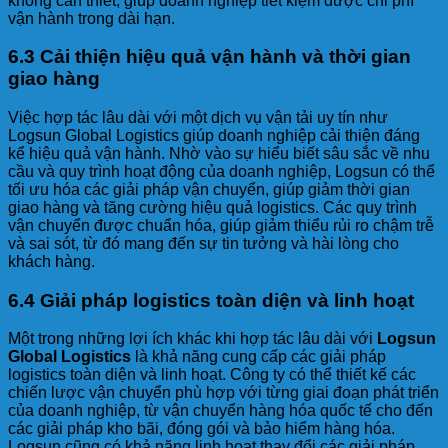
không cần thiết, giúp doanh nghiệp tiết kiệm được chi phí
vận hành trong dài hạn.
6.3 Cải thiện hiệu quả vận hành và thời gian
giao hàng
Việc hợp tác lâu dài với một dịch vụ vận tải uy tín như
Logsun Global Logistics giúp doanh nghiệp cải thiện đáng
kể hiệu quả vận hành. Nhờ vào sự hiểu biết sâu sắc về nhu
cầu và quy trình hoạt động của doanh nghiệp, Logsun có thể
tối ưu hóa các giải pháp vận chuyển, giúp giảm thời gian
giao hàng và tăng cường hiệu quả logistics. Các quy trình
vận chuyển được chuẩn hóa, giúp giảm thiểu rủi ro chậm trễ
và sai sót, từ đó mang đến sự tin tưởng và hài lòng cho
khách hàng.
6.4 Giải pháp logistics toàn diện và linh hoạt
Một trong những lợi ích khác khi hợp tác lâu dài với
Logsun
Global Logistics
là khả năng cung cấp các giải pháp
logistics toàn diện và linh hoạt. Công ty có thể thiết kế các
chiến lược vận chuyển phù hợp với từng giai đoạn phát triển
của doanh nghiệp, từ vận chuyển hàng hóa quốc tế cho đến
các giải pháp kho bãi, đóng gói và bảo hiểm hàng hóa.
Logsun cũng có khả năng linh hoạt thay đổi các giải pháp