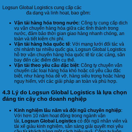
Logsun Global Logistics cung cấp các
dịch vụ vận tải
đường bộ
đa dạng và linh hoạt, bao gồm:
Vận tải hàng hóa trong nước
: Công ty cung cấp dịch
vụ vận chuyển hàng hóa giữa các tỉnh thành trong
nước, đảm bảo thời gian giao hàng nhanh chóng, an
toàn và tiết kiệm chi phí.
Vận tải hàng hóa quốc tế
: Với mạng lưới đối tác và
chi nhánh tại nhiều quốc gia, Logsun Global Logistics
hỗ trợ vận chuyển hàng hóa quốc tế từ các cảng, sân
bay đến các điểm đến cụ thể.
Vận tải theo yêu cầu đặc biệt
: Công ty chuyên vận
chuyển các loại hàng hóa khó hoặc có yêu cầu đặc
biệt, như hàng hóa dễ vỡ, hàng siêu trọng hoặc hàng
nguy hiểm, với các giải pháp an toàn và phù hợp.
4.3 Lý do Logsun Global Logistics là lựa chọn
đáng tin cậy cho doanh nghiệp
Kinh nghiệm lâu năm và đội ngũ chuyên nghiệp
:
Với hơn 10 năm hoạt động trong ngành vận
tải,
Logsun Global Logistics
có đội ngũ nhân viên và
tài xế giàu kinh nghiệm, sẵn sàng giải quyết mọi yêu
cầu từ khách hàng một cách hiệu quả. Công ty luôn