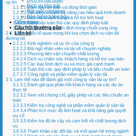
Dịch vụ hải quan
uy tín
Dịch vụ kho bãi
1.1
1.1 Đảm bảo an toàn và đúng thời gian
Rút ruột container
1.2
1.2 Tiết kiệm chi phí và nâng cao hiệu quả kinh doanh
Bảo hiểm hàng hóa
1.3
1.3 Dịch vụ khách hàng và hỗ trợ linh hoạt
Cẩm nang
1.4
1.4 Đảm bảo tuân thủ các quy định pháp luật
Câu hỏi thường gặp
1.5
1.5 Tăng cường sự ổn định trong chuỗi cung ứng
2
2. Những yếu tố quan trọng khi lựa chọn dịch vụ vận tải
Liên hệ
đường bộ
2.1
2.1 Kinh nghiệm và uy tín của công ty
2.2
2.2 Đội ngũ nhân viên và tài xế chuyên nghiệp
2.3
2.3 Phương tiện vận chuyển chất lượng
2.4
2.4 Dịch vụ chăm sóc khách hàng và hỗ trợ sau bán
2.5
2.5 Các loại hình dịch vụ và mức giá cạnh tranh
2.6
2.6 Tuân thủ các quy định pháp lý và tiêu chuẩn an toàn
2.7
2.7 Công nghệ và phần mềm quản lý vận tải
3
3. Làm thế nào để đánh giá một công ty vận tải uy tín?
3.1
3.1 Đánh giá qua phản hồi khách hàng và các dự án
thực tế
3.2
3.2 Xem xét chứng chỉ, giấy phép và các tiêu chuẩn an
toàn
3.3
3.3 Kiểm tra công nghệ và phần mềm quản lý vận tải
3.4
3.4 Phân tích mức độ linh hoạt và khả năng giải quyết
sự cố
3.5
3.5 Kiểm tra độ tin cậy và cam kết về chất lượng dịch
vụ
3.6
3.6 Tham khảo các đối tác và mối quan hệ trong ngành