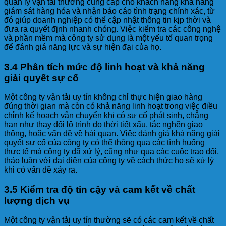
quản lý vận tải thường cung cấp cho khách hàng khả năng
giám sát hàng hóa và nhận báo cáo tình trạng chính xác, từ
đó giúp doanh nghiệp có thể cập nhật thông tin kịp thời và
đưa ra quyết định nhanh chóng. Việc kiểm tra các công nghệ
và phần mềm mà công ty sử dụng là một yếu tố quan trọng
để đánh giá năng lực và sự hiện đại của họ.
3.4 Phân tích mức độ linh hoạt và khả năng
giải quyết sự cố
Một công ty vận tải uy tín không chỉ thực hiện giao hàng
đúng thời gian mà còn có khả năng linh hoạt trong việc điều
chỉnh kế hoạch vận chuyển khi có sự cố phát sinh, chẳng
hạn như thay đổi lộ trình do thời tiết xấu, tắc nghẽn giao
thông, hoặc vấn đề về hải quan. Việc đánh giá khả năng giải
quyết sự cố của công ty có thể thông qua các tình huống
thực tế mà công ty đã xử lý, cũng như qua các cuộc trao đổi,
thảo luận với đại diện của công ty về cách thức họ sẽ xử lý
khi có vấn đề xảy ra.
3.5 Kiểm tra độ tin cậy và cam kết về chất
lượng dịch vụ
Một công ty vận tải uy tín thường sẽ có các cam kết về chất