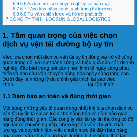
6.6
6.6 An tâm với sự chuyên nghiệp và bảo mật
6.7
6.7 Tăng khả năng cạnh tranh trong thị trường
6.8
6.8 Tư vấn chiến lược và hỗ trợ phát triển
7
CÔNG TY TNHH LOGSUN GLOBAL LOGISTICS
1.
Tầm quan trọng của việc chọn
dịch vụ vận tải đường bộ uy tín
Việc lựa chọn một dịch vụ vận tải uy tín đóng vai trò vô cùng
quan trọng đối với sự thành công và hiệu quả của các doanh
nghiệp, đặc biệt trong bối cảnh nền kinh tế ngày càng phát
triển và nhu cầu vận chuyển hàng hóa ngày càng tăng cao.
Dưới đây là những lý do chính giải thích tại sao việc
chọn
dịch vụ vận tải đường bộ uy tín
lại cần thiết:
1.1 Đảm bảo an toàn và đúng thời gian
Một trong những yếu tố quan trọng nhất khi lựa chọn dịch vụ
vận tải uy tín là sự an toàn cho hàng hóa và đảm bảo giao
hàng đúng thời gian. Các công ty vận tải uy tín thường có đội
ngũ tài xế chuyên nghiệp, phương tiện vận chuyển chất
lượng, và quy trình làm việc chuẩn mực để đảm bảo hàng
hóa được vận chuyển an toàn, không bị hư hỏng, thất lạc