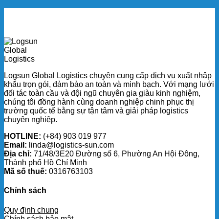
nhỏ
thiếu
Sâu
Đưa
Bị
có
–
Nông
bác
thể
Nguyên
Sản
C/O
khiến
Nhân
Còn
do
cả
Do
Nóng
lỗi
container
Đâu?
Vào
kỹ
mắc
Container
thuật:
kẹt
Lạnh?
Nguyên
ở
Sai
nhân
Logsun Global Logistics chuyên cung cấp dịch vụ xuất nhập
cảng
Lầm
và
khẩu trọn gói, đảm bảo an toàn và minh bạch. Với mạng lưới
Đắt
cách
đối tác toàn cầu và đội ngũ chuyên gia giàu kinh nghiệm,
Giá
xử
chúng tôi đồng hành cùng doanh nghiệp chinh phục thị
Trong
lý
trường quốc tế bằng sự tận tâm và giải pháp logistics
Logistics
thực
chuyên nghiệp.
Nông
tế
Sản
cho
HOTLINE:
(+84) 903 019 977
chủ
Email:
linda@logistics-sun.com
hàng
Địa chỉ:
71/48/3E20 Đường số 6, Phường An Hội Đông,
Thành phố Hồ Chí Minh
Mã số thuế:
0316763103
Chính sách
Quy định chung
Chính sách bảo mật