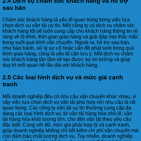
2.4 Dịch vụ chăm sóc khách hàng và hỗ trợ
sau bán
Chăm sóc khách hàng là yếu tố quan trọng trong việc lựa
chọn dịch vụ vận tải uy tín. Một công ty có dịch vụ chăm sóc
khách hàng tốt sẽ luôn cung cấp cho khách hàng thông tin rõ
ràng về lộ trình, thời gian giao hàng và giải đáp mọi thắc mắc
trong suốt quá trình vận chuyển. Ngoài ra, hỗ trợ sau bán,
như bảo hành, xử lý sự cố hoặc vấn đề phát sinh trong quá
trình giao hàng, cũng là yếu tố cần lưu ý. Một dịch vụ chăm
sóc khách hàng tận tâm sẽ tạo được sự tin tưởng và giúp
duy trì mối quan hệ lâu dài với khách hàng.
2.5 Các loại hình dịch vụ và mức giá cạnh
tranh
Mỗi doanh nghiệp đều có nhu cầu vận chuyển khác nhau, vì
vậy việc lựa chọn dịch vụ vận tải phù hợp với nhu cầu là rất
quan trọng. Các công ty vận tải uy tín thường cung cấp đa
dạng các loại hình dịch vụ, từ vận tải hàng hóa nhỏ lẻ, vận
tải hàng hóa khối lượng lớn, cho đến vận tải theo yêu cầu
đặc biệt. Cùng với đó, mức giá phải hợp lý và cạnh tranh,
giúp doanh nghiệp không chỉ tiết kiệm chi phí vận chuyển mà
còn đảm bảo chất lượng dịch vụ. Tuy nhiên, doanh nghiệp