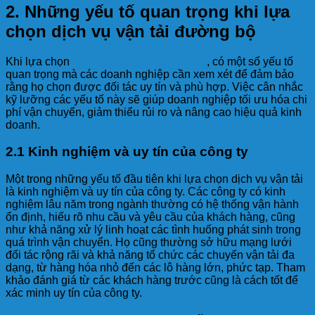
2.
Những yếu tố quan trọng khi lựa
chọn dịch vụ vận tải đường bộ
Khi lựa chọn
dịch vụ vận tải đường bộ
, có một số yếu tố
quan trọng mà các doanh nghiệp cần xem xét để đảm bảo
rằng họ chọn được đối tác uy tín và phù hợp. Việc cân nhắc
kỹ lưỡng các yếu tố này sẽ giúp doanh nghiệp tối ưu hóa chi
phí vận chuyển, giảm thiểu rủi ro và nâng cao hiệu quả kinh
doanh.
2.1 Kinh nghiệm và uy tín của công ty
Một trong những yếu tố đầu tiên khi lựa chọn dịch vụ vận tải
là kinh nghiệm và uy tín của công ty. Các công ty có kinh
nghiệm lâu năm trong ngành thường có hệ thống vận hành
ổn định, hiểu rõ nhu cầu và yêu cầu của khách hàng, cũng
như khả năng xử lý linh hoạt các tình huống phát sinh trong
quá trình vận chuyển. Họ cũng thường sở hữu mạng lưới
đối tác rộng rãi và khả năng tổ chức các chuyến vận tải đa
dạng, từ hàng hóa nhỏ đến các lô hàng lớn, phức tạp. Tham
khảo đánh giá từ các khách hàng trước cũng là cách tốt để
xác minh uy tín của công ty.