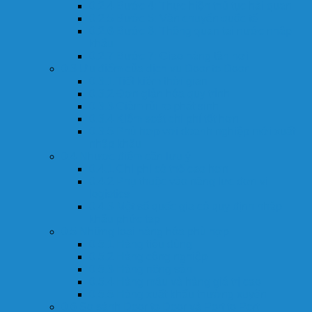
0.2.4
Bước 4: Thực hiện thủ tục hải quan
0.2.5
Bước 5: Vận chuyển quốc tế
0.2.6
Bước 6: Thông quan tại nước nhập
khẩu
0.2.7
Bước 7: Giao hàng tận nơi
0.3
Ưu điểm của dịch vụ Door to Door
0.3.1
Tiết kiệm thời gian
0.3.2
Đơn giản hóa quy trình
0.3.3
Giảm rủi ro phát sinh
0.3.4
Kiểm soát chi phí tốt hơn
0.3.5
Phù hợp với doanh nghiệp mới xuất
nhập khẩu
0.4
Nhược điểm cần lưu ý
0.4.1
Chi phí có thể cao hơn
0.4.2
Phụ thuộc vào năng lực đơn vị
logistics
0.4.3
Một số quốc gia có quy định nhập
khẩu phức tạp
0.5
Những loại hàng hóa phù hợp
0.5.1
Hàng tiêu dùng
0.5.2
Hàng công nghiệp
0.5.3
Hàng nông sản
0.5.4
Hàng mẫu và hàng giá trị cao
0.5.5
Hàng xuất khẩu thường xuyên
0.6
So sánh Door to Door và Port to Port