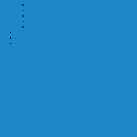
Door to Door
Dịch vụ hải quan
Dịch vụ kho bãi
Rút ruột container
Bảo hiểm hàng hóa
Cẩm nang
Câu hỏi thường gặp
Liên hệ