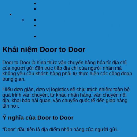
0.6.1
Khi nào nên chọn Door to Door?
0.6.2
Khi nào nên chọn Port to Port?
1
Dịch vụ Door to Door tại Logsun Global Logistics
1.0.1
Các dịch vụ nổi bật
1.0.2
Logsun Global Logistics hỗ trợ khách
hàng
1.0.3
Lợi thế của Logsun Global Logistics
Khái niệm Door to Door
Door to Door là hình thức vận chuyển hàng hóa từ địa chỉ
của người gửi đến trực tiếp địa chỉ của người nhận mà
không yêu cầu khách hàng phải tự thực hiện các công đoạn
trung gian.
Hiểu đơn giản, đơn vị logistics sẽ chịu trách nhiệm toàn bộ
quá trình vận chuyển, từ khâu nhận hàng, vận chuyển nội
địa, khai báo hải quan, vận chuyển quốc tế đến giao hàng
tận nơi.
Ý nghĩa của Door to Door
“Door” đầu tiên là địa điểm nhận hàng của người gửi.