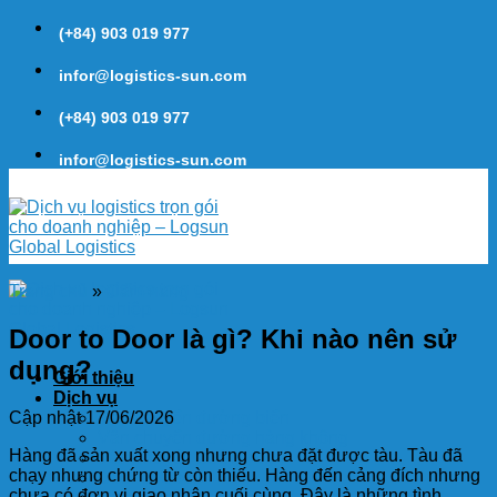
Skip
(+84) 903 019 977
to
content
infor@logistics-sun.com
(+84) 903 019 977
infor@logistics-sun.com
Trang chủ
»
Cẩm nang
Door to Door là gì? Khi nào nên sử
dụng?
Giới thiệu
Dịch vụ
Cập nhật 17/06/2026
Vận chuyển đường biển
Vận chuyển đường hàng không
Hàng đã sản xuất xong nhưng chưa đặt được tàu. Tàu đã
Vận chuyển đường bộ
chạy nhưng chứng từ còn thiếu. Hàng đến cảng đích nhưng
Door to Door
chưa có đơn vị giao nhận cuối cùng. Đây là những tình