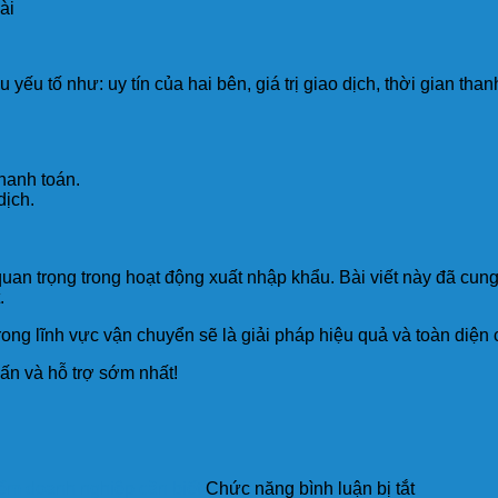
ài
yếu tố như: uy tín của hai bên, giá trị giao dịch, thời gian t
hanh toán.
dịch.
an trọng trong hoạt động xuất nhập khẩu. Bài viết này đã cung 
.
rong lĩnh vực vận chuyển sẽ là giải pháp hiệu quả và toàn diện 
ấn và hỗ trợ sớm nhất!
ở
iểm doanh nghiệp cần biết
Chức năng bình luận bị tắt