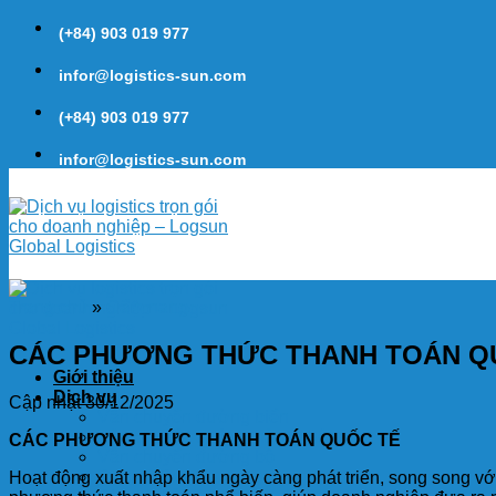
Skip
(+84) 903 019 977
to
content
infor@logistics-sun.com
(+84) 903 019 977
infor@logistics-sun.com
Trang chủ
»
Cẩm nang
CÁC PHƯƠNG THỨC THANH TOÁN Q
Giới thiệu
Dịch vụ
Cập nhật 30/12/2025
Vận chuyển đường biển
Vận chuyển đường hàng không
CÁC PHƯƠNG THỨC THANH TOÁN QUỐC TẾ
Vận chuyển đường bộ
Door to Door
Hoạt động xuất nhập khẩu ngày càng phát triển, song song với