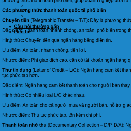
Dịch vụ hải quan
phương thức thanh toán phổ biến, giúp doanh nghiệp đưa ra 
Dịch vụ kho bãi
Các phương thức thanh toán quốc tế phổ biến
Rút ruột container
Bảo hiểm hàng hóa
Chuyển tiền
(Telegraphic Transfer – T/T): Đây là phương th
Cẩm nang
Câu hỏi thường gặp
Đặc điểm: Thanh toán nhanh chóng, an toàn, phổ biến trong t
Liên hệ
Hình thức: Chuyển tiền qua ngân hàng bằng điện tín.
Ưu điểm: An toàn, nhanh chóng, tiện lợi.
Nhược điểm: Phí giao dịch cao, cần có tài khoản ngân hàng q
Thư tín dụng
(Letter of Credit – L/C): Ngân hàng cam kết tha
tục phức tạp hơn.
Đặc điểm: Ngân hàng cam kết thanh toán cho người bán thay
Hình thức: Có nhiều loại L/C khác nhau.
Ưu điểm: An toàn cho cả người mua và người bán, hỗ trợ giao
Nhược điểm: Thủ tục phức tạp, tốn kém chi phí.
Thanh toán nhờ thu
(Documentary Collection – D/P, D/A): Ng