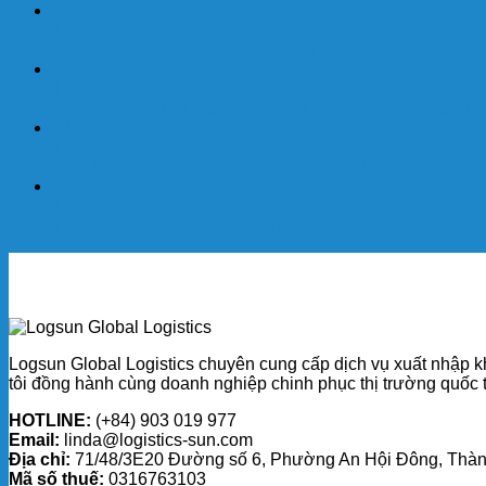
07
Th8
Mít, xoài, sầu riêng đông lạnh xuất khẩu Hàn Quốc: Kiểm 
16
Th7
Nghịch Lý Sầu Riêng: Xuất Khẩu Kỷ Kỷ Lục Nhưng Gi
14
Th7
Xuất khẩu dừa sang Trung Quốc: Một sai sót nhỏ có thể 
14
Th7
Tại Sao Không Nên Đưa Nông Sản Còn Nóng Vào Contai
Logsun Global Logistics chuyên cung cấp dịch vụ xuất nhập k
tôi đồng hành cùng doanh nghiệp chinh phục thị trường quốc t
HOTLINE:
(+84) 903 019 977
Email:
linda@logistics-sun.com
Địa chỉ:
71/48/3E20 Đường số 6, Phường An Hội Đông, Thàn
Mã số thuế:
0316763103